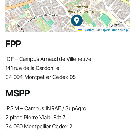
Leaflet
|
©
OpenStreetMap
FPP
IGF – Campus Arnaud de Villeneuve
141 rue de la Cardonille
34 094 Montpellier Cedex 05
MSPP
IPSiM – Campus INRAE / SupAgro
2 place Pierre Viala, Bât 7
34 060 Montpellier Cedex 2