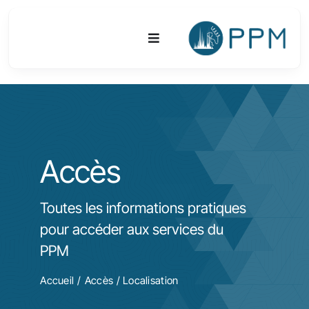
Passer
au
Toggle
contenu
Navigation
Plateforme
Activités
Accès
Equipements & Technologies
Toutes les informations pratiques
R&D
pour accéder aux services du
PPM
Accès
Accueil
Accès
/
Localisation
Publications