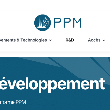
pements & Technologies
R&D
Accès
Développement
teforme PPM