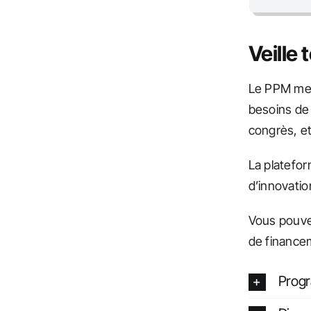
Veille
Le PPM met
besoins de 
congrès, et
La platefor
d’innovati
Vous pouv
de finance
Prog