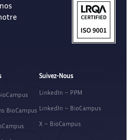
 nos
notre
s
Suivez-Nous
LinkedIn – PPM
BioCampus
LinkedIn – BioCampus
ons BioCampus
X – BioCampus
BioCampus