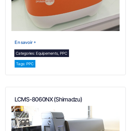
En savoir +
Categories:
Equipements
,
PPC
Tags:
PPC
LCMS-8060NX (Shimadzu)