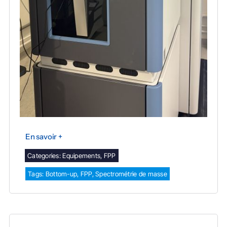
En savoir +
Categories:
Equipements
,
FPP
Tags:
Bottom-up
,
FPP
,
Spectrométrie de masse