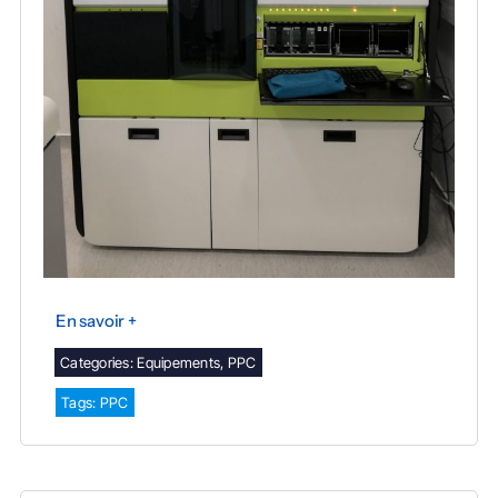
En savoir +
Categories:
Equipements
,
PPC
Tags:
PPC