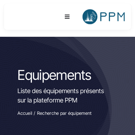
Passer
au
Toggle
contenu
Navigation
Plateforme
Activités
Equipements
Equipements & Technologies
Liste des équipements présents
R&D
sur la plateforme PPM
Accès
Accueil
Recherche par équipement
Publications