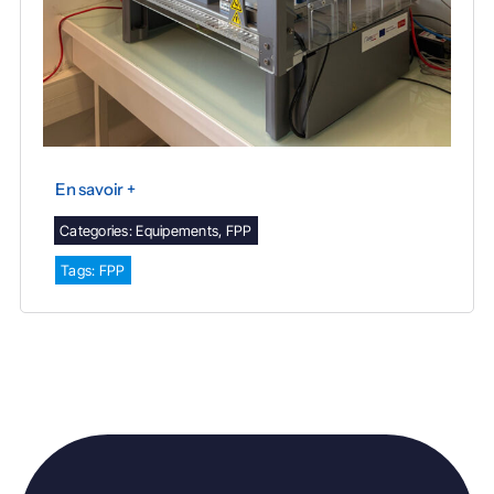
En savoir +
Categories:
Equipements
,
FPP
Tags:
FPP