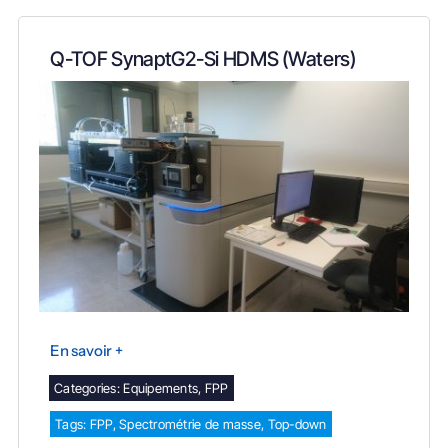
Q-TOF SynaptG2-Si HDMS (Waters)
En savoir +
Categories:
Equipements
,
FPP
Tags:
FPP
,
Spectrométrie de masse
,
Top-down