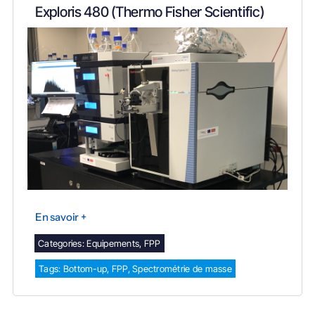
Exploris 480 (Thermo Fisher Scientific)
En savoir +
Categories:
Equipements
,
FPP
Tags:
Bottom-up
,
FPP
,
Spectrométrie de masse