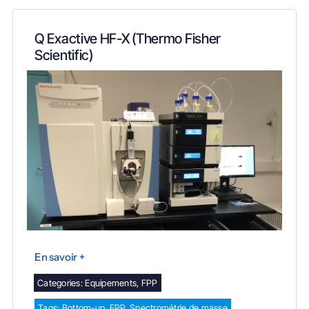
Q Exactive HF-X (Thermo Fisher
Scientific)
En savoir +
Categories:
Equipements
,
FPP
Tags:
Bottom-up
,
FPP
,
Spectrométrie de masse