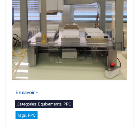
En savoir +
Categories:
Equipements
,
PPC
Tags:
PPC