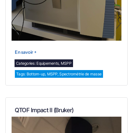
En savoir +
Categories:
Equipements
,
MSPP
Tags:
Bottom-up
,
MSPP
,
Spectrométrie de masse
QTOF Impact II (Bruker)