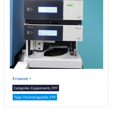
En savoir +
Categories:
Equipements
,
FPP
Tags:
Chromatographie
,
FPP