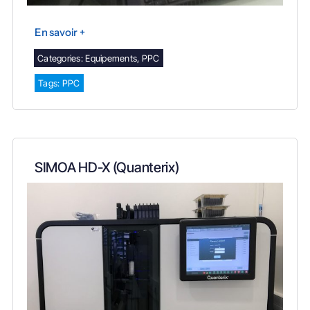
En savoir +
Categories:
Equipements
,
PPC
Tags:
PPC
SIMOA HD-X (Quanterix)