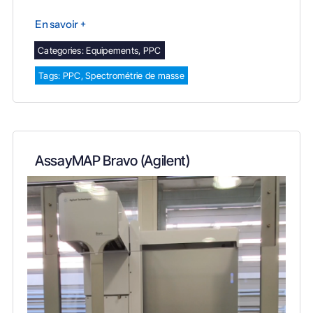
En savoir +
Categories:
Equipements
,
PPC
Tags:
PPC
,
Spectrométrie de masse
AssayMAP Bravo (Agilent)