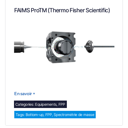
FAIMS ProTM (Thermo Fisher Scientific)
En savoir +
Categories:
Equipements
,
FPP
Tags:
Bottom-up
,
FPP
,
Spectrométrie de masse