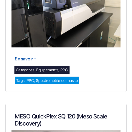
En savoir +
Categories:
Equipements
,
PPC
Tags:
PPC
,
Spectrométrie de masse
MESO QuickPlex SQ 120 (Meso Scale
Discovery)