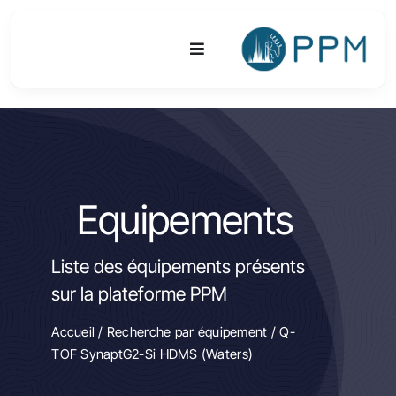
Passer
au
Toggle
contenu
Navigation
Plateforme
Activités
Equipements
Equipements & Technologies
Liste des équipements présents
R&D
sur la plateforme PPM
Accès
Accueil
/
Recherche par équipement
/ Q-
TOF SynaptG2-Si HDMS (Waters)
Publications