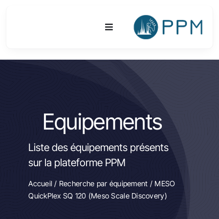
Passer
au
Toggle
contenu
Navigation
Plateforme
Activités
Equipements
Equipements & Technologies
Liste des équipements présents
R&D
sur la plateforme PPM
Accès
Accueil
/
Recherche par équipement
/ MESO
QuickPlex SQ 120 (Meso Scale Discovery)
Publications