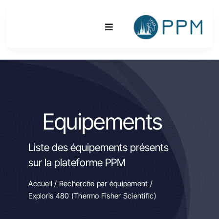
Passer
au
Toggle
contenu
Navigation
Plateforme
Activités
Equipements
Equipements & Technologies
Liste des équipements présents
R&D
sur la plateforme PPM
Accès
Accueil
/
Recherche par équipement
/
Exploris 480 (Thermo Fisher Scientific)
Publications