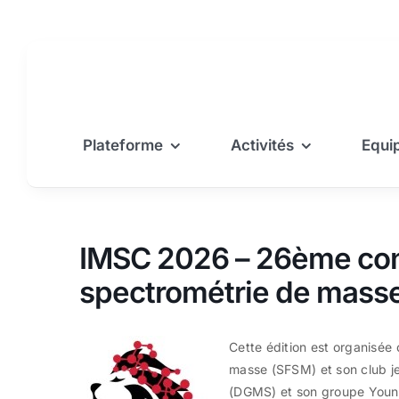
Passer
au
contenu
Plateforme
Activités
Equi
IMSC 2026 – 26ème conf
spectrométrie de mass
Cette édition est organisée
masse (SFSM) et son club j
(DGMS) et son groupe Young