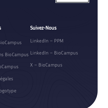
s
Suivez-Nous
LinkedIn – PPM
BioCampus
LinkedIn – BioCampus
ons BioCampus
X – BioCampus
BioCampus
égales
Logotype