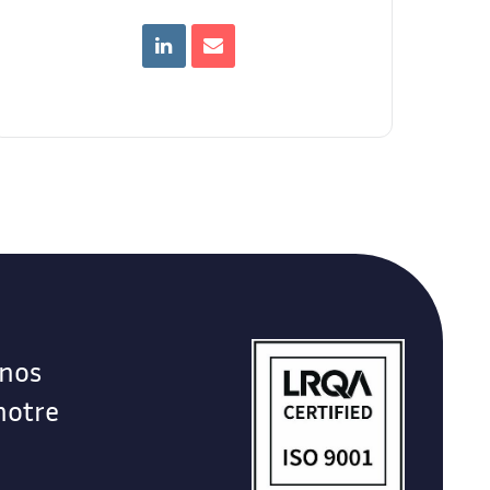
 nos
notre