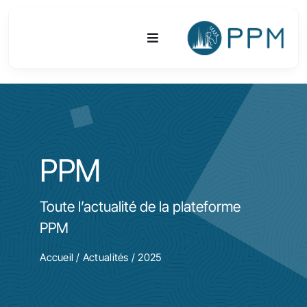
Passer
au
Toggle
contenu
Navigation
Plateforme
Activités
PPM
Equipements & Technologies
Toute l’actualité de la plateforme
R&D
PPM
Accès
Accueil
/
Actualités
/ 2025
Publications