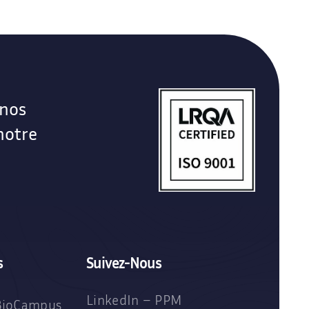
 nos
notre
s
Suivez-Nous
LinkedIn – PPM
BioCampus