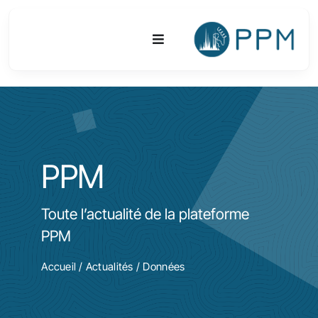
Passer
au
Toggle
contenu
Navigation
Plateforme
Activités
PPM
Equipements & Technologies
Toute l’actualité de la plateforme
R&D
PPM
Accès
Accueil
/
Actualités
/ Données
Publications