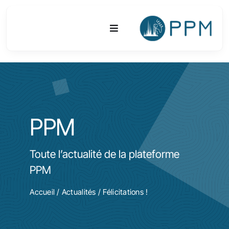
Passer
au
Toggle
contenu
Navigation
Plateforme
Activités
PPM
Equipements & Technologies
Toute l’actualité de la plateforme
R&D
PPM
Accès
Accueil
/
Actualités
/ Félicitations !
Publications