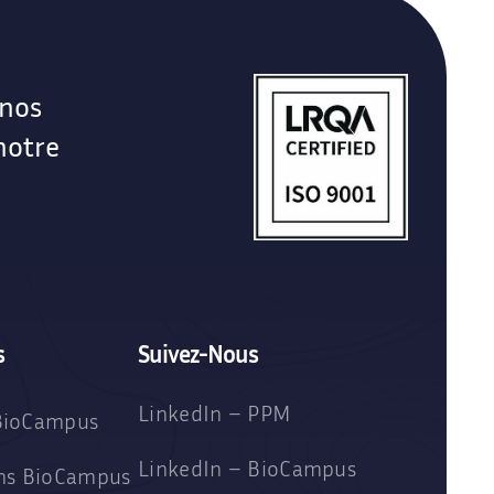
 nos
notre
s
Suivez-Nous
LinkedIn – PPM
BioCampus
LinkedIn – BioCampus
ons BioCampus