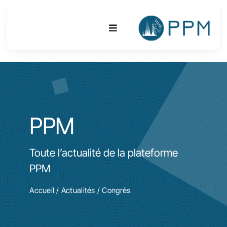
Passer
au
Toggle
contenu
Navigation
Plateforme
Activités
PPM
Equipements & Technologies
Toute l’actualité de la plateforme
R&D
PPM
Accès
Accueil
/
Actualités
/ Congrès
Publications