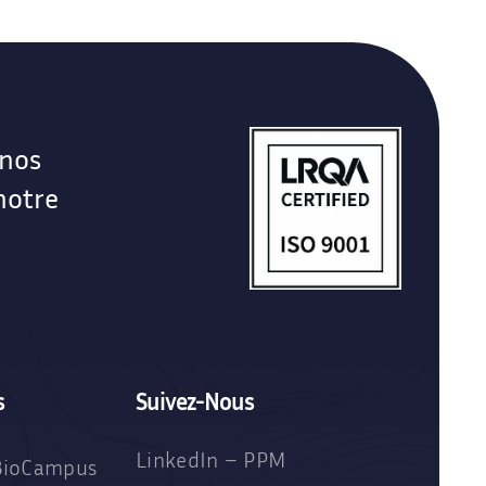
 nos
notre
s
Suivez-Nous
LinkedIn – PPM
BioCampus