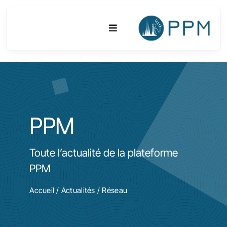
Passer
au
Toggle
contenu
Navigation
Plateforme
Activités
PPM
Equipements & Technologies
Toute l’actualité de la plateforme
R&D
PPM
Accès
Accueil
/
Actualités
/ Réseau
Publications