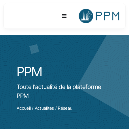
Passer
au
Toggle
contenu
Navigation
Plateforme
Activités
PPM
Equipements & Technologies
Toute l’actualité de la plateforme
R&D
PPM
Accès
Accueil
/
Actualités
/ Réseau
Publications