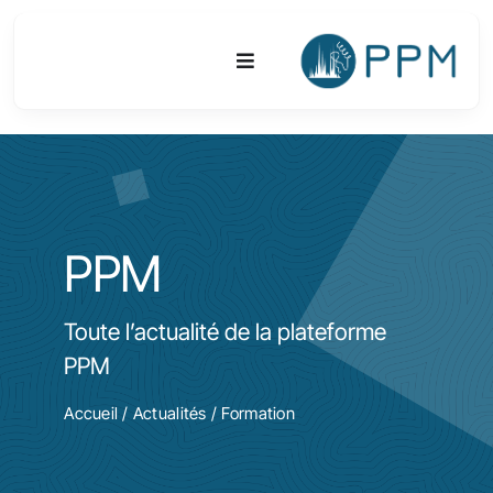
Passer
au
Toggle
contenu
Navigation
Plateforme
Activités
PPM
Equipements & Technologies
Toute l’actualité de la plateforme
R&D
PPM
Accès
Accueil
/
Actualités
/ Formation
Publications